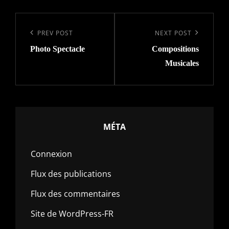
Navigation
de
Previous
PREV POST
Next
NEXT POST
l’article
Photo Spectacle
Compositions
Post
Post
Musicales
MÉTA
Connexion
Flux des publications
Flux des commentaires
Site de WordPress-FR