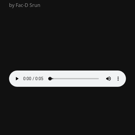
by Fac-D Srun